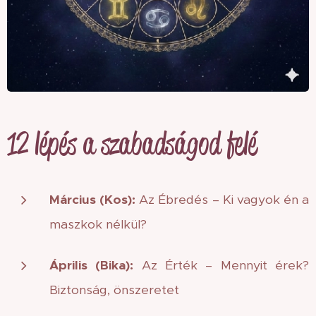
12 lépés a szabadságod felé
Március (Kos):
Az Ébredés – Ki vagyok én a
maszkok nélkül?
Április (Bika):
Az Érték – Mennyit érek?
Biztonság, önszeretet