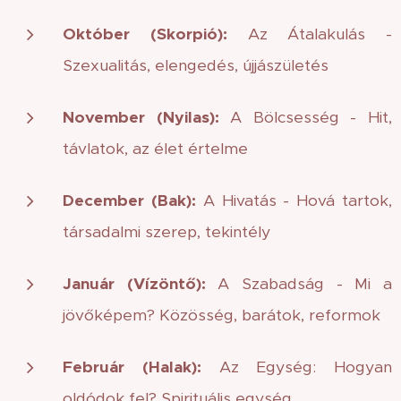
Október (Skorpió):
Az Átalakulás -
Szexualitás, elengedés, újjászületés
November (Nyilas):
A Bölcsesség - Hit,
távlatok, az élet értelme
December (Bak):
A Hivatás - Hová tartok,
társadalmi szerep, tekintély
Január (Vízöntő):
A Szabadság - Mi a
jövőképem? Közösség, barátok, reformok
Február (Halak):
Az Egység: Hogyan
oldódok fel? Spirituális egység