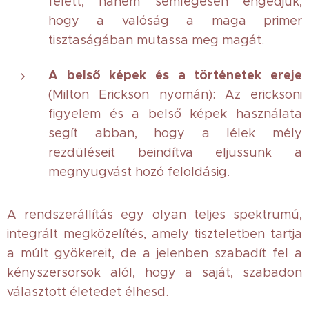
felett, hanem semlegesen engedjük,
hogy a valóság a maga primer
tisztaságában mutassa meg magát.
A belső képek és a történetek ereje
(Milton Erickson nyomán): Az ericksoni
figyelem és a belső képek használata
segít abban, hogy a lélek mély
rezdüléseit beindítva eljussunk a
megnyugvást hozó feloldásig.
A rendszerállítás egy olyan teljes spektrumú,
integrált megközelítés, amely tiszteletben tartja
a múlt gyökereit, de a jelenben szabadít fel a
kényszersorsok alól, hogy a saját, szabadon
választott életedet élhesd.