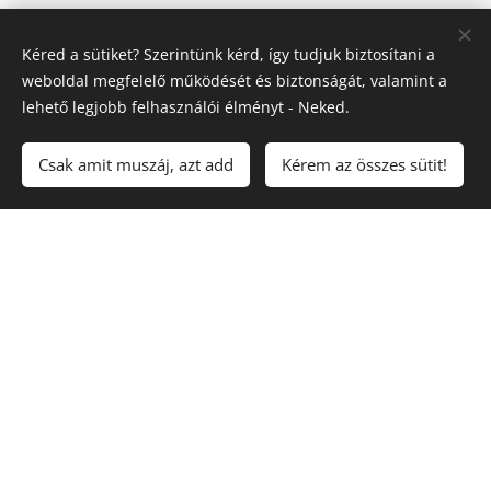
Megtisztelsz, ha kísérhetlek az Utadon!
Kéred a sütiket? Szerintünk kérd, így tudjuk biztosítani a
Bartha Anzsi
, integrál szemléletű családállító
weboldal megfelelő működését és biztonságát, valamint a
lehető legjobb felhasználói élményt - Neked.
Csak amit muszáj, azt add
Kérem az összes sütit!
Lépj velem kapcsolatba
bizalommal