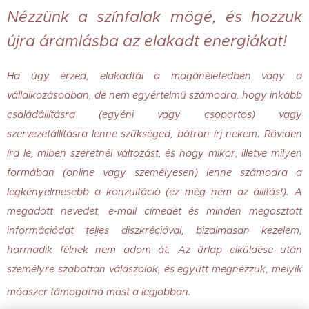
Nézzünk a színfalak mögé, és hozzuk
újra áramlásba az elakadt energiákat!
Ha úgy érzed, elakadtál a magánéletedben vagy a
vállalkozásodban, de nem egyértelmű számodra, hogy inkább
családállításra (egyéni vagy csoportos) vagy
szervezetállításra lenne szükséged, bátran írj nekem. Röviden
írd le, miben szeretnél változást, és hogy mikor, illetve milyen
formában (online vagy személyesen) lenne számodra a
legkényelmesebb a konzultáció (ez még nem az állítás!). A
megadott nevedet, e-mail címedet és minden megosztott
információdat teljes diszkrécióval, bizalmasan kezelem,
harmadik félnek nem adom át. Az űrlap elküldése után
személyre szabottan válaszolok, és együtt megnézzük, melyik
módszer támogatna most a legjobban.