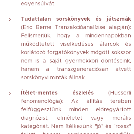
egyensúlyát.
Tudattalan sorskönyvek és játszmák
(Eric Berne Tranzakcióanalízise alapján):
Felismerjük, hogy a mindennapokban
működtetett viselkedéses álarcok és
korlátozó forgatókönyvek mögött sokszor
nem is a saját gyermekkori döntéseink,
hanem a transzgenerációsan átvett
sorskönyvi minták állnak.
Ítélet-mentes észlelés
(Husserli
fenomenológia): Az állítás terében
felfüggesztünk minden előregyártott
diagnózist, elméletet vagy morális
kategóriát. Nem ítélkezünk "jó" és "rossz"