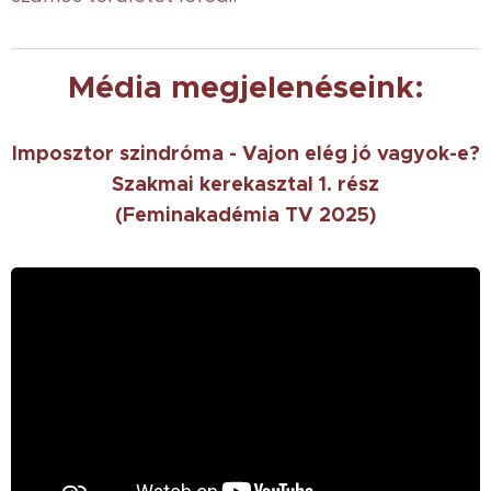
Média megjelenéseink:
Imposztor szindróma - Vajon elég jó vagyok-e?
Szakmai kerekasztal 1. rész
(Feminakadémia TV 2025)