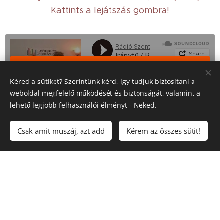
Kattints a lejátszás gombra!
Kéred a sütiket? Szerintünk kérd, így tudjuk biztosítani a
weboldal megfelelő működését és biztonságát, valamint a
lehető legjobb felhasználói élményt - Neked.
Rádió Szentendre 91.6
·
Iránytű / Barta Anikó / Coaching
Csak amit muszáj, azt add
Kérem az összes sütit!
Interjú a Rádió Szentendre 91,6-on (2020):
Kattints a lejátszás gombra!