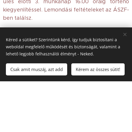
ülés előtti 3. munkanap 16.00 óráig történő
kiegyenlítéssel. Lemondási feltételeket az ÁSZF-
ben találsz.
Az alábbi űrlapon tudod megrendelni a segítő
folyamatot/alkalmat
Kéred a sütiket? Szerintünk kérd, így tudjuk biztosítani a
weboldal megfelelő működését és biztonságát, valamint a
lehető legjobb felhasználói élményt - Neked.
Név
Csak amit muszáj, azt add
Kérem az összes sütit!
E-mail
Telefon