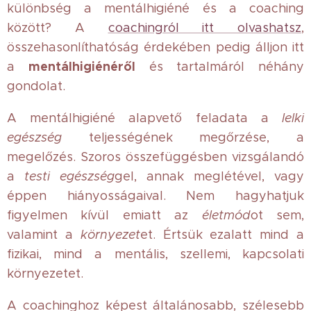
különbség a mentálhigiéné és a coaching
között? A
coachingról itt olvashatsz
,
összehasonlíthatóság érdekében pedig álljon itt
mentálhigiénéről
a
és tartalmáról néhány
gondolat.
A mentálhigiéné alapvető feladata a
lelki
egészség
teljességének megőrzése, a
megelőzés. Szoros összefüggésben vizsgálandó
a
testi egészség
gel, annak meglétével, vagy
éppen hiányosságaival. Nem hagyhatjuk
figyelmen kívül emiatt az
életmód
ot sem,
valamint a
környezet
et. Értsük ezalatt mind a
fizikai, mind a mentális, szellemi, kapcsolati
környezetet.
A coachinghoz képest általánosabb, szélesebb