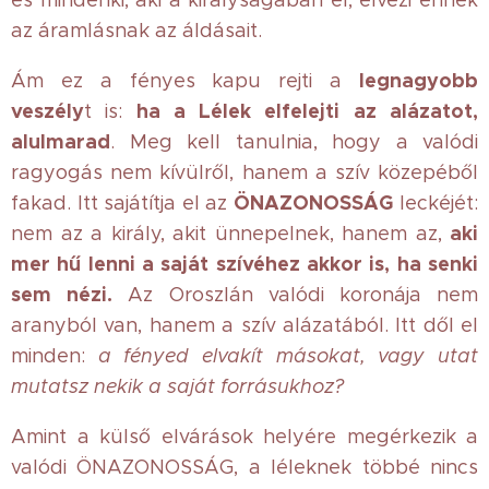
és mindenki, aki a királyságában él, élvezi ennek
az áramlásnak az áldásait.
legnagyobb
Ám ez a fényes kapu rejti a
veszély
ha a Lélek elfelejti az alázatot,
t is:
alulmarad
. Meg kell tanulnia, hogy a valódi
ragyogás nem kívülről, hanem a szív közepéből
ÖNAZONOSSÁG
fakad. Itt sajátítja el az
leckéjét:
aki
nem az a király, akit ünnepelnek, hanem az,
mer hű lenni a saját szívéhez akkor is, ha senki
sem nézi.
Az Oroszlán valódi koronája nem
aranyból van, hanem a szív alázatából. Itt dől el
minden:
a fényed elvakít másokat, vagy utat
mutatsz nekik a saját forrásukhoz?
Amint a külső elvárások helyére megérkezik a
valódi ÖNAZONOSSÁG, a léleknek többé nincs