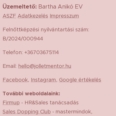
Üzemeltető
:
Bartha Anikó EV
ASZF
Adatkezelés
Impresszum
Felnőttképzési nyilvántartási szám:
B/2024/000944
Telefon: +36703675114
Email:
hello@jolletmentor.hu
Facebook
,
Instagram
,
Google értékelés
További weboldalaink:
Firmup
- HR&Sales tanácsadás
Sales Dopping Club
- mastermindok,