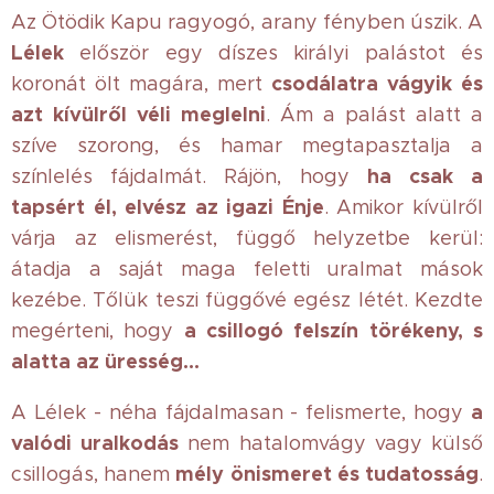
Az Ötödik Kapu ragyogó, arany fényben úszik. A
Lélek
először egy díszes királyi palástot és
csodálatra vágyik és
koronát ölt magára, mert
azt kívülről véli meglelni
. Ám a palást alatt a
szíve szorong, és hamar megtapasztalja a
ha csak a
színlelés fájdalmát. Rájön, hogy
tapsért él, elvész az igazi Énje
. Amikor kívülről
várja az elismerést, függő helyzetbe kerül:
átadja a saját maga feletti uralmat mások
kezébe. Tőlük teszi függővé egész létét. Kezdte
a csillogó felszín törékeny, s
megérteni, hogy
alatta az üresség...
a
A Lélek - néha fájdalmasan - felismerte, hogy
valódi uralkodás
nem hatalomvágy vagy külső
mély önismeret és tudatosság
csillogás, hanem
.