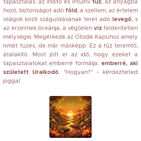
tűz
tapasztalás: az indító és intuitív
, az anyagba
föld
hozó, biztonságot adó
, a szellem, az értelem
levegő
világok közti száguldásának teret adó
, s
víz
az érzelmek óceánja, a végtelen
felderítetlen
mélységei. Megérkezik az Ötödik Kapuhoz amely
ismét tüzes, de már másképp. Ez a tűz teremtő,
átalakító. Most jött el az idő, hogy ezeket a
emberré, aki
tapasztalatokat emberré formálja;
született Uralkodó
. "Hogyan?" - kérdezheted
joggal.