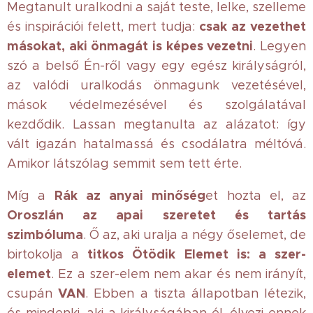
Megtanult uralkodni a saját teste, lelke, szelleme
csak az vezethet
és inspirációi felett, mert tudja:
másokat, aki önmagát is képes vezetni
. Legyen
szó a belső Én-ről vagy egy egész királyságról,
az valódi uralkodás önmagunk vezetésével,
mások védelmezésével és szolgálatával
kezdődik. Lassan megtanulta az alázatot: így
vált igazán hatalmassá és csodálatra méltóvá.
Amikor látszólag semmit sem tett érte.
Rák az anyai minőség
Míg a
et hozta el, az
Oroszlán az apai szeretet és tartás
szimbóluma
. Ő az, aki uralja a négy őselemet, de
titkos Ötödik Elemet is: a szer-
birtokolja a
elemet
. Ez a szer-elem nem akar és nem irányít,
VAN
csupán
. Ebben a tiszta állapotban létezik,