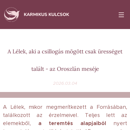
KARMIKUS KULCSOK
A Lélek, aki a csillogás mögött csak ürességet
talált - az Oroszlán meséje
2026.03.04
A Lélek, mikor megmerítkezett a Forrásában,
találkozott az érzelmeivel. Teljes lett az
a teremtés alapjaiból
elemekből,
nyert