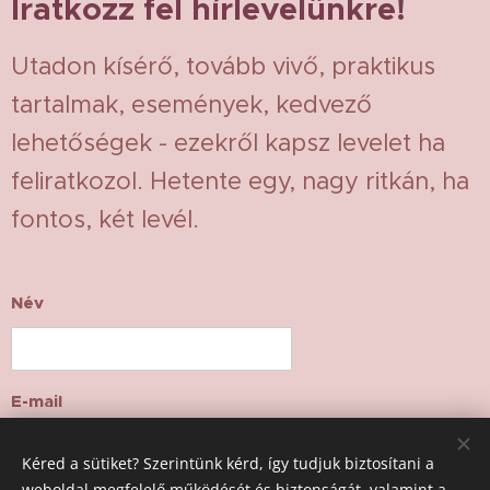
Iratkozz fel hírlevelünkre!
Utadon kísérő, tovább vivő, praktikus
tartalmak, események, kedvező
lehetőségek - ezekről kapsz levelet ha
feliratkozol. Hetente egy, nagy ritkán, ha
fontos, két levél.
Név
E-mail
Kéred a sütiket? Szerintünk kérd, így tudjuk biztosítani a
weboldal megfelelő működését és biztonságát, valamint a