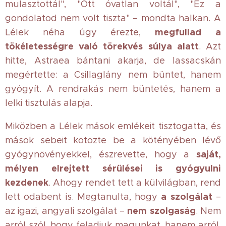
mulasztottál", "Ott óvatlan voltál", "Ez a
gondolatod nem volt tiszta" – mondta halkan. A
megfullad a
Lélek néha úgy érezte,
tökéletességre való törekvés súlya alatt
. Azt
hitte, Astraea bántani akarja, de lassacskán
megértette: a Csillaglány nem büntet, hanem
gyógyít. A rendrakás nem büntetés, hanem a
lelki tisztulás alapja.
Miközben a Lélek mások emlékeit tisztogatta, és
mások sebeit kötözte be a kötényében lévő
saját,
gyógynövényekkel, észrevette, hogy a
mélyen elrejtett sérülései is gyógyulni
kezdenek
. Ahogy rendet tett a külvilágban, rend
a szolgálat
lett odabent is. Megtanulta, hogy
–
nem szolgaság
az igazi, angyali szolgálat –
. Nem
arról szól, hogy feladjuk magunkat, hanem arról,