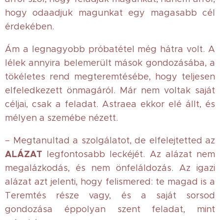
hogy odaadjuk magunkat egy magasabb cél
érdekében.
Ám a legnagyobb próbatétel még hátra volt. A
lélek annyira belemerült mások gondozásába, a
tökéletes rend megteremtésébe, hogy teljesen
elfeledkezett önmagáról. Már nem voltak saját
céljai, csak a feladat. Astraea ekkor elé állt, és
mélyen a szemébe nézett.
– Megtanultad a szolgálatot, de elfelejtetted az
ALÁZAT
legfontosabb leckéjét. Az alázat nem
megalázkodás, és nem önfeláldozás. Az igazi
alázat azt jelenti, hogy felismered: te magad is a
Teremtés része vagy, és a saját sorsod
gondozása éppolyan szent feladat, mint