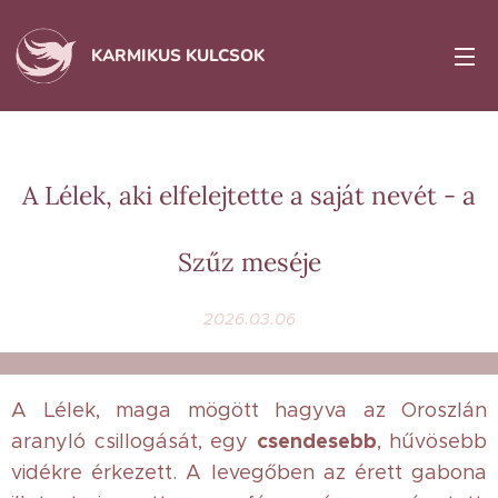
KARMIKUS KULCSOK
A Lélek, aki elfelejtette a saját nevét - a
Szűz meséje
2026.03.06
A Lélek, maga mögött hagyva az Oroszlán
csendesebb
aranyló csillogását, egy
, hűvösebb
vidékre érkezett. A levegőben az érett gabona