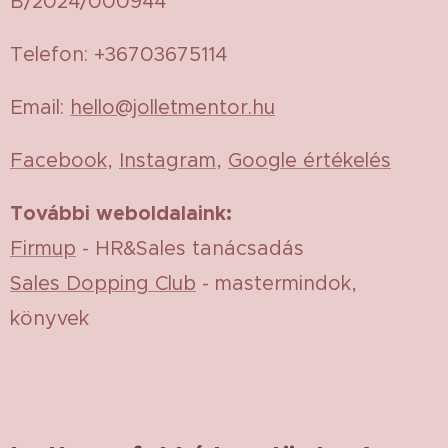
B/2024/000944
Telefon: +36703675114
Email:
hello@jolletmentor.hu
Facebook
,
Instagram
,
Google értékelés
További weboldalaink:
Firmup
- HR&Sales tanácsadás
Sales Dopping Club
- mastermindok,
könyvek