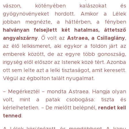
vászon, kötényében kalászokat és
gyógynövényeket hordott. Amikor a Lélek
jobban megnézte, a háttérben, a fényben
halványan felsejlett két hatalmas, áttetsző
angyalszárny
Astraea, a Csillaglány
. Ő volt az
,
az élő lelkiismeret, aki egykor a földön járt az
emberek között, de az egyre több gonoszság,
irigység elől először az Istenek közé tért. Azonba
ott sem lelte azt a lelki tisztaságot, amit keresett.
Végül az égbolton talált nyugalmat.
– Megérkeztél – mondta Astraea. Hangja olyan
volt, mint a patak csobogása: tiszta és
rendet kell
kérlelhetetlen. – De mielőtt belépnél,
tenned
.