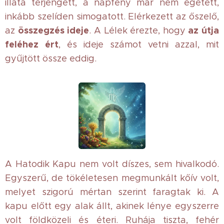
illata terjengett, a napfény már nem égetett,
inkább szelíden simogatott. Elérkezett az őszelő,
összegzés ideje
az útja
az
. A Lélek érezte, hogy
feléhez ért
, és ideje számot vetni azzal, mit
gyűjtött össze eddig.
A Hatodik Kapu nem volt díszes, sem hivalkodó.
Egyszerű, de tökéletesen megmunkált kőív volt,
melyet szigorú mértan szerint faragtak ki. A
kapu előtt egy alak állt, akinek lénye egyszerre
volt földközeli és éteri. Ruhája tiszta, fehér