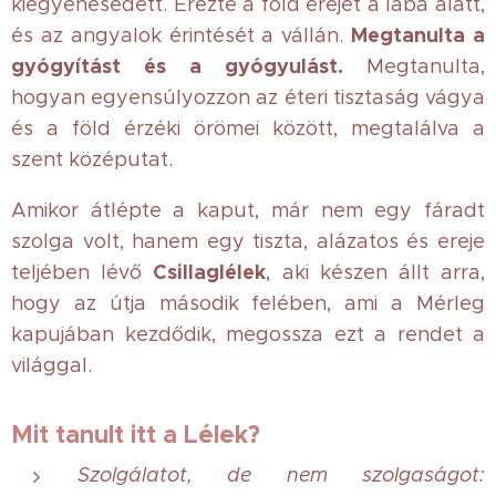
kiegyenesedett. Érezte a föld erejét a lába alatt,
Megtanulta a
és az angyalok érintését a vállán.
gyógyítást és a gyógyulást.
Megtanulta,
hogyan egyensúlyozzon az éteri tisztaság vágya
és a föld érzéki örömei között, megtalálva a
szent középutat.
Amikor átlépte a kaput, már nem egy fáradt
szolga volt, hanem egy tiszta, alázatos és ereje
Csillaglélek
teljében lévő
, aki készen állt arra,
hogy az útja második felében, ami a Mérleg
kapujában kezdődik, megossza ezt a rendet a
világgal.
Mit tanult itt a Lélek?
Szolgálatot, de nem szolgaságot: