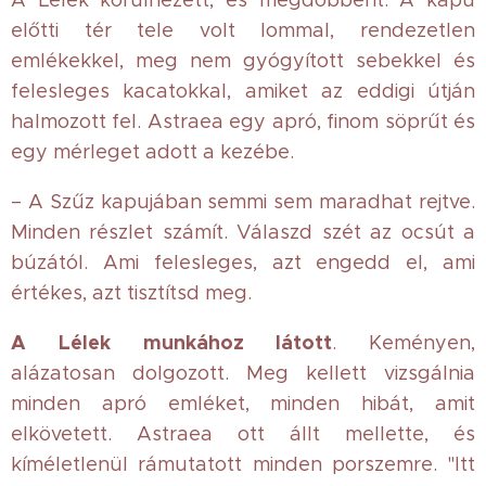
A Lélek körülnézett, és megdöbbent. A kapu
előtti tér tele volt lommal, rendezetlen
emlékekkel, meg nem gyógyított sebekkel és
felesleges kacatokkal, amiket az eddigi útján
halmozott fel. Astraea egy apró, finom söprűt és
egy mérleget adott a kezébe.
– A Szűz kapujában semmi sem maradhat rejtve.
Minden részlet számít. Válaszd szét az ocsút a
búzától. Ami felesleges, azt engedd el, ami
értékes, azt tisztítsd meg.
A Lélek munkához látott
. Keményen,
alázatosan dolgozott. Meg kellett vizsgálnia
minden apró emléket, minden hibát, amit
elkövetett. Astraea ott állt mellette, és
kíméletlenül rámutatott minden porszemre. "Itt