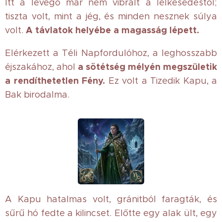
Itt a levegő már nem vibrált a lelkesedéstől;
tiszta volt, mint a jég, és minden nesznek súlya
A távlatok helyébe a magasság lépett.
volt.
Elérkezett a Téli Napfordulóhoz, a leghosszabb
a sötétség mélyén megszületik
éjszakához, ahol
a rendíthetetlen Fény.
Ez volt a Tizedik Kapu, a
Bak birodalma.
A Kapu hatalmas volt, gránitból faragták, és
sűrű hó fedte a kilincset. Előtte egy alak ült, egy