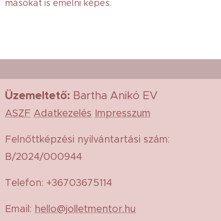
másokat is emelni képes.
Üzemeltető
:
Bartha Anikó EV
ASZF
Adatkezelés
Impresszum
Felnőttképzési nyilvántartási szám:
B/2024/000944
Telefon: +36703675114
Email:
hello@jolletmentor.hu