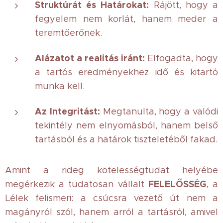
Struktúrát és Határokat:
Rájött, hogy a
fegyelem nem korlát, hanem meder a
teremtőerőnek.
Alázatot a realitás iránt:
Elfogadta, hogy
a tartós eredményekhez idő és kitartó
munka kell.
Az Integritást:
Megtanulta, hogy a valódi
tekintély nem elnyomásból, hanem belső
tartásból és a határok tiszteletéből fakad.
Amint a rideg kötelességtudat helyébe
FELELŐSSÉG
megérkezik a tudatosan vállalt
, a
Lélek felismeri: a csúcsra vezető út nem a
magányról szól, hanem arról a tartásról, amivel