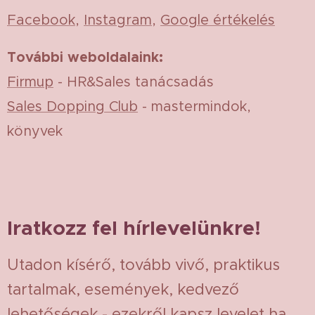
Facebook
,
Instagram
,
Google értékelés
További weboldalaink:
Firmup
- HR&Sales tanácsadás
Sales Dopping Club
- mastermindok,
könyvek
Iratkozz fel hírlevelünkre!
Utadon kísérő, tovább vivő, praktikus
tartalmak, események, kedvező
lehetőségek - ezekről kapsz levelet ha