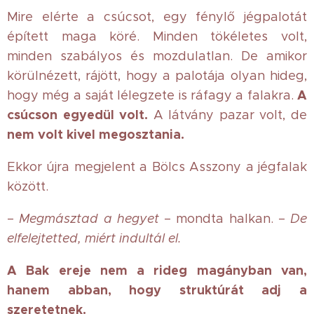
Mire elérte a csúcsot, egy fénylő jégpalotát
épített maga köré. Minden tökéletes volt,
minden szabályos és mozdulatlan. De amikor
körülnézett, rájött, hogy a palotája olyan hideg,
A
hogy még a saját lélegzete is ráfagy a falakra.
csúcson egyedül volt.
A látvány pazar volt, de
nem volt kivel megosztania.
Ekkor újra megjelent a Bölcs Asszony a jégfalak
között.
–
Megmásztad a hegyet
– mondta halkan. –
De
elfelejtetted, miért indultál el.
A Bak ereje nem a rideg magányban van,
hanem abban, hogy struktúrát adj a
szeretetnek.