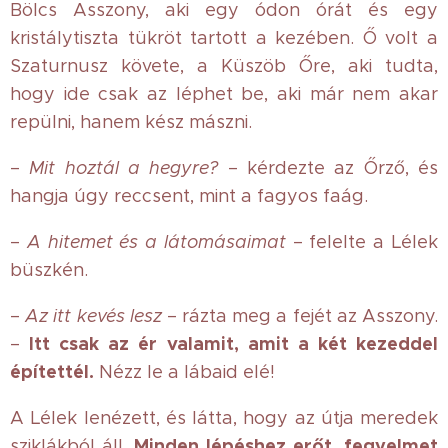
Bölcs Asszony, aki egy ódon órát és egy
kristálytiszta tükröt tartott a kezében. Ő volt a
Szaturnusz követe, a Küszöb Őre, aki tudta,
hogy ide csak az léphet be, aki már nem akar
repülni, hanem kész mászni.
–
Mit hoztál a hegyre?
– kérdezte az Őrző, és
hangja úgy reccsent, mint a fagyos faág.
–
A hitemet és a látomásaimat
– felelte a Lélek
büszkén.
–
Az itt kevés lesz
– rázta meg a fejét az Asszony.
Itt csak az ér valamit, amit a két kezeddel
–
építettél.
Nézz le a lábaid elé!
A Lélek lenézett, és látta, hogy az útja meredek
Minden lépéshez erőt, fegyelmet
sziklákból áll.