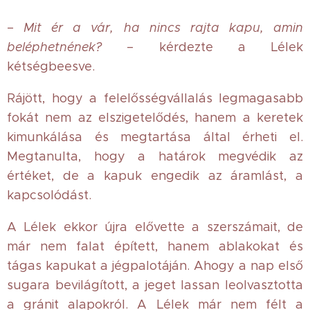
–
Mit ér a vár, ha nincs rajta kapu, amin
beléphetnének?
– kérdezte a Lélek
kétségbeesve.
Rájött, hogy a felelősségvállalás legmagasabb
fokát nem az elszigetelődés, hanem a keretek
kimunkálása és megtartása által érheti el.
Megtanulta, hogy a határok megvédik az
értéket, de a kapuk engedik az áramlást, a
kapcsolódást.
A Lélek ekkor újra elővette a szerszámait, de
már nem falat épített, hanem ablakokat és
tágas kapukat a jégpalotáján. Ahogy a nap első
sugara bevilágított, a jeget lassan leolvasztotta
a gránit alapokról. A Lélek már nem félt a