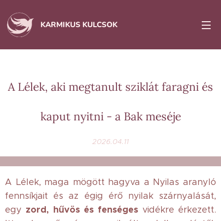
KARMIKUS KULCSOK
A Lélek, aki megtanult sziklát faragni és
kaput nyitni - a Bak meséje
2026.04.11
A Lélek, maga mögött hagyva a Nyilas aranyló
fennsíkjait és az égig érő nyilak szárnyalását,
zord, hűvös és fenséges
egy
vidékre érkezett.