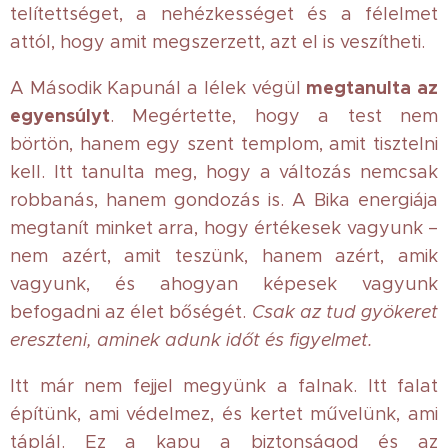
telítettséget, a nehézkességet és a félelmet
attól, hogy amit megszerzett, azt el is veszítheti.
megtanulta az
A Második Kapunál a lélek végül
egyensúlyt
. Megértette, hogy a test nem
börtön, hanem egy szent templom, amit tisztelni
kell. Itt tanulta meg, hogy a változás nemcsak
robbanás, hanem gondozás is. A Bika energiája
megtanít minket arra, hogy értékesek vagyunk –
nem azért, amit teszünk, hanem azért, amik
vagyunk, és ahogyan képesek vagyunk
befogadni az élet bőségét.
Csak az tud gyökeret
ereszteni, aminek adunk időt és figyelmet.
Itt már nem fejjel megyünk a falnak. Itt falat
építünk, ami védelmez, és kertet művelünk, ami
táplál. Ez a kapu a biztonságod és az