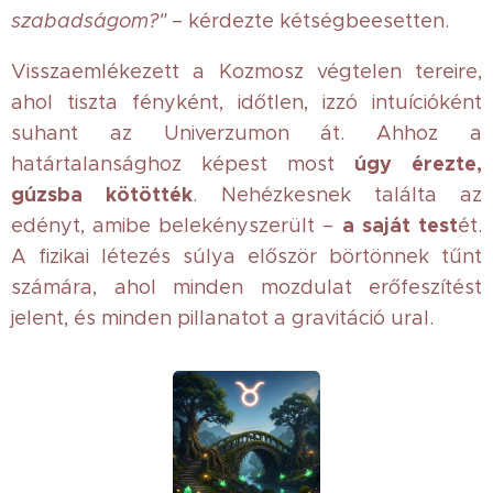
szabadságom?"
– kérdezte kétségbeesetten.
Visszaemlékezett a Kozmosz végtelen tereire,
ahol tiszta fényként, időtlen, izzó intuícióként
suhant az Univerzumon át. Ahhoz a
úgy érezte,
határtalansághoz képest most
gúzsba kötötték
. Nehézkesnek találta az
a saját test
edényt, amibe belekényszerült –
ét.
A fizikai létezés súlya először börtönnek tűnt
számára, ahol minden mozdulat erőfeszítést
jelent, és minden pillanatot a gravitáció ural.