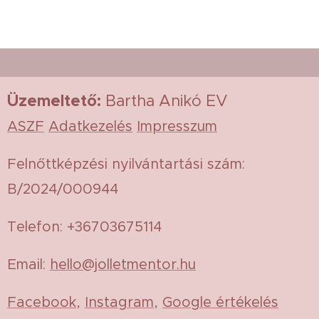
Üzemeltető
:
Bartha Anikó EV
ASZF
Adatkezelés
Impresszum
Felnőttképzési nyilvántartási szám:
B/2024/000944
Telefon: +36703675114
Email:
hello@jolletmentor.hu
Facebook
,
Instagram
,
Google értékelés