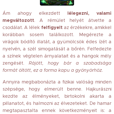
lélegezni, valami
Ám ahogy elkezdett
megváltozott
. A rémület helyét átvette a
felfigyelt
csodálat. A lélek
az érzékekre, amikkel
korábban sosem találkozott. Megérezte a
virágok bódító illatát, a gyümölcsök édes ízét a
nyelvén, a szél simogatását a bőrén. Felfedezte
a színek végtelen árnyalatait és a hangok mély
zengését.
Rájött, hogy bár a szabadsága
formát öltött, ez a forma kapu a gyönyörhöz.
Annyira megbabonázta a fizikai valóság minden
szépsége, hogy elmerült benne. Hajkurászni
kezdte az élményeket, birtokolni akarta a
pillanatot, és halmozni az élvezeteket. De hamar
megtapasztalta ennek következményeit is: a