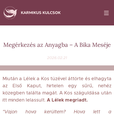
KARMIKUS KULCSOK
Megérkezés az Anyagba – A Bika Meséje
2026.02.21
Miután a Lélek a Kos tüzével áttörte és elhagyta
az Első Kaput, hirtelen egy sűrű, nehéz
közegben találta magát. A Kos száguldása után
A Lélek megriadt.
itt minden lelassult.
"Vajon hova kerültem? Hova lett a