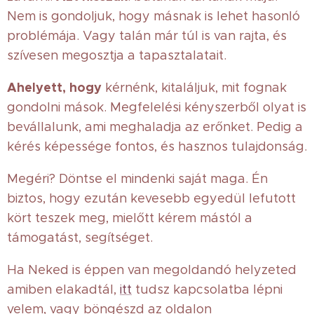
Nem is gondoljuk, hogy másnak is lehet hasonló
problémája. Vagy talán már túl is van rajta, és
szívesen megosztja a tapasztalatait.
Ahelyett, hogy
kérnénk, kitaláljuk, mit fognak
gondolni mások. Megfelelési kényszerből olyat is
bevállalunk, ami meghaladja az erőnket. Pedig a
kérés képessége fontos, és hasznos tulajdonság.
Megéri? Döntse el mindenki saját maga. Én
biztos, hogy ezután kevesebb egyedül lefutott
kört teszek meg, mielőtt kérem mástól a
támogatást, segítséget.
Ha Neked is éppen van megoldandó helyzeted
amiben elakadtál,
itt
tudsz kapcsolatba lépni
velem, vagy böngészd az oldalon