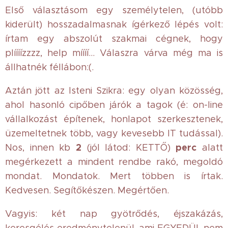
Első választásom egy személytelen, (utóbb
kiderült) hosszadalmasnak ígérkező lépés volt:
írtam egy abszolút szakmai cégnek, hogy
plíííízzzz, help míííí... Válaszra várva még ma is
állhatnék féllábon:(.
Aztán jött az Isteni Szikra: egy olyan közösség,
ahol hasonló cipőben járók a tagok (é: on-line
vállalkozást építenek, honlapot szerkesztenek,
üzemeltetnek több, vagy kevesebb IT tudással).
2
perc
Nos, innen kb
(jól látod: KETTŐ)
alatt
megérkezett a mindent rendbe rakó, megoldó
mondat. Mondatok. Mert többen is írtak.
Kedvesen. Segítőkészen. Megértően.
Vagyis: két nap gyötrődés, éjszakázás,