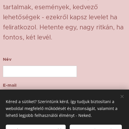
tartalmak, események, kedvező
lehetőségek - ezekről kapsz levelet ha
feliratkozol. Hetente egy, nagy ritkán, ha
fontos, két levél.
Név
E-mail
Kéred a sütiket? Szerintünk kérd, így tudjuk biztosítani a
weboldal megfelelő működését és biztonságát, valamint a
Feliratkozom!
lehető legjobb felhasználói élményt - Neked.