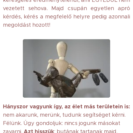
keresgélés eredménytelenül, ami EGYEDÜL nem
vezetett sehova. Majd csupán egyetlen apró
kérdés, kérés a megfelelő helyre pedig azonnali
megoldást hozott!
Hányszor vagyunk így, az élet más területein is:
nem akarunk, merünk, tudunk segítséget kérni.
Félünk. Úgy gondoljuk: nincs jogunk másokat
Azt hisszük
zavarni.
: butának tartanak majd.