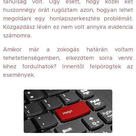
tanulság volt. Úgy esett, hogy közel két
huszonnégy órát rugóztam azon, hogyan lehet
megoldani egy honlapszerkesztési problémát.
Közgazdász lévén ez nem volt annyira evidencia
számomra.
Amikor már a zokogás határán voltam
tehetetlenségemben, elkezdtem sorra venni:
kihez fordulhatok? Innentől felpörögtek az
események.