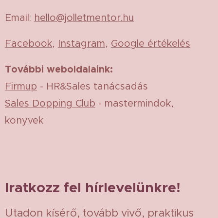
Email:
hello@jolletmentor.hu
Facebook
,
Instagram
,
Google értékelés
További weboldalaink:
Firmup
- HR&Sales tanácsadás
Sales Dopping Club
- mastermindok,
könyvek
Iratkozz fel hírlevelünkre!
Utadon kísérő, tovább vivő, praktikus