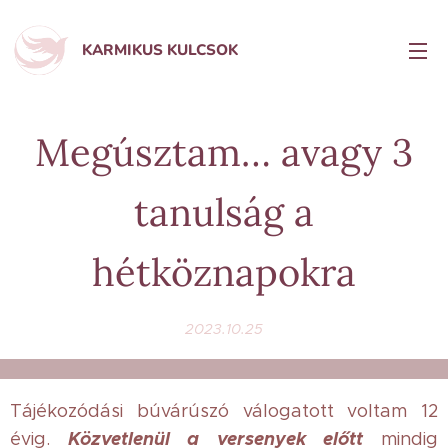
KARMIKUS KULCSOK
Megúsztam… avagy 3
tanulság a
hétköznapokra
2023.10.25
Tájékozódási búvárúszó válogatott voltam 12
Közvetlenül a versenyek előtt
évig.
mindig