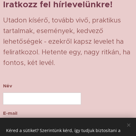
Iratkozz fel hírlevelünkre!
Utadon kísérő, tovább vivő, praktikus
tartalmak, események, kedvező
lehetőségek - ezekről kapsz levelet ha
feliratkozol. Hetente egy, nagy ritkán, ha
fontos, két levél.
Név
E-mail
Kéred a sütiket? Szerintünk kérd, így tudjuk biztosítani a