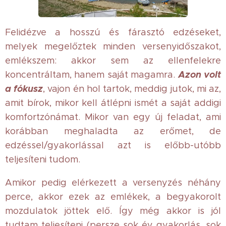
Felidézve a hosszú és fárasztó edzéseket,
melyek megelőztek minden versenyidőszakot,
emlékszem: akkor sem az ellenfelekre
Azon volt
koncentráltam, hanem saját magamra.
a fókusz
, vajon én hol tartok, meddig jutok, mi az,
amit bírok, mikor kell átlépni ismét a saját addigi
komfortzónámat. Mikor van egy új feladat, ami
korábban meghaladta az erőmet, de
edzéssel/gyakorlással azt is előbb-utóbb
teljesíteni tudom.
Amikor pedig elérkezett a versenyzés néhány
perce, akkor ezek az emlékek, a begyakorolt
mozdulatok jöttek elő. Így még akkor is jól
tudtam teljesíteni (persze sok év gyakorlás, sok