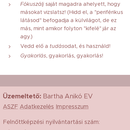
Fókuszálj
saját magadra ahelyett, hogy
másokat vizslatsz! (Hidd el, a "periférikus
látásod" befogadja a külvilágot, de ez
más, mint amikor folyton "kifelé" jár az
agy.)
Vedd elő a
tudás
odat, és használd!
Gyakorlás
, gyakorlás, gyakorlás!
Üzemeltető
:
Bartha Anikó EV
ASZF
Adatkezelés
Impresszum
Felnőttképzési nyilvántartási szám: