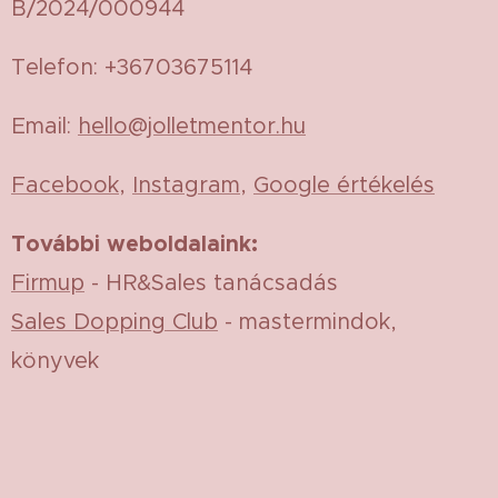
B/2024/000944
Telefon: +36703675114
Email:
hello@jolletmentor.hu
Facebook
,
Instagram
,
Google értékelés
További weboldalaink:
Firmup
- HR&Sales tanácsadás
Sales Dopping Club
- mastermindok,
könyvek