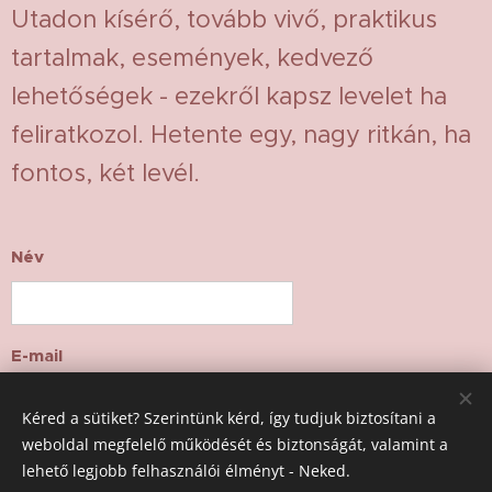
Utadon kísérő, tovább vivő, praktikus
tartalmak, események, kedvező
lehetőségek - ezekről kapsz levelet ha
feliratkozol. Hetente egy, nagy ritkán, ha
fontos, két levél.
Név
E-mail
Kéred a sütiket? Szerintünk kérd, így tudjuk biztosítani a
weboldal megfelelő működését és biztonságát, valamint a
Feliratkozom!
lehető legjobb felhasználói élményt - Neked.