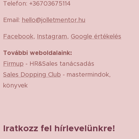
Telefon: +36703675114
Email:
hello@jolletmentor.hu
Facebook
,
Instagram
,
Google értékelés
További weboldalaink:
Firmup
- HR&Sales tanácsadás
Sales Dopping Club
- mastermindok,
könyvek
Iratkozz fel hírlevelünkre!