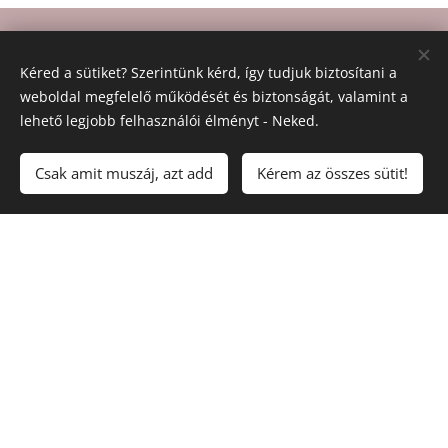
Kéred a sütiket? Szerintünk kérd, így tudjuk biztosítani a
Üzemeltető
:
Bartha Anikó EV
weboldal megfelelő működését és biztonságát, valamint a
ASZF
Adatkezelés
Impresszum
lehető legjobb felhasználói élményt - Neked.
Felnőttképzési nyilvántartási szám:
Csak amit muszáj, azt add
Kérem az összes sütit!
B/2024/000944
Telefon: +36703675114
Email:
hello@jolletmentor.hu
Facebook
,
Instagram
,
Google értékelés
További weboldalaink: