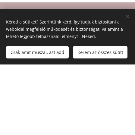
Kéred a sütiket? Szerintünk kérd, így tudjuk biztosítani a
Üzemeltető
:
Bartha Anikó EV
weboldal megfelelő működését és biztonságát, valamint a
ASZF
Adatkezelés
Impresszum
lehető legjobb felhasználói élményt - Neked.
Felnőttképzési nyilvántartási szám:
Csak amit muszáj, azt add
Kérem az összes sütit!
B/2024/000944
Telefon: +36703675114
Email:
hello@jolletmentor.hu
Facebook
,
Instagram
,
Google értékelés
További weboldalaink: