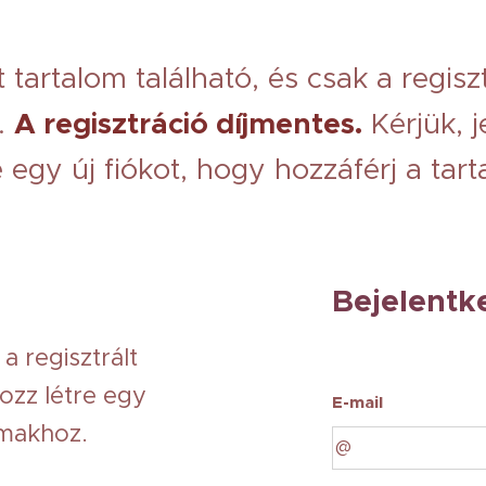
 tartalom található, és csak a regisz
A regisztráció díjmentes.
.
Kérjük, j
e egy új fiókot, hogy hozzáférj a tar
Bejelentk
a regisztrált
ozz létre egy
E-mail
lmakhoz.