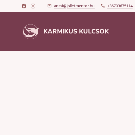
anzsi@jolletmentor.hu
+36703675114
KARMIKUS KULCSOK