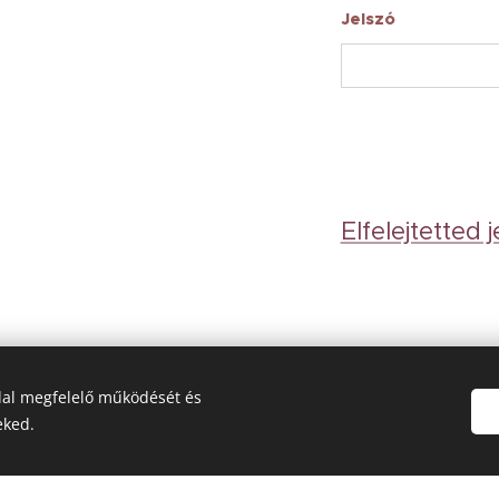
Jelszó
Elfelejtetted 
ldal megfelelő működését és
eked.