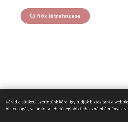
Új fiók létrehozása
Kéred a sütiket? Szerintünk kérd, így tudjuk biztosítani a webo
biztonságát, valamint a lehető legjobb felhasználói élményt - N