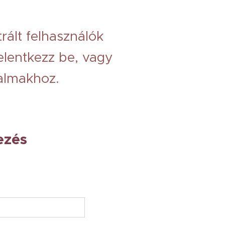
trált felhasználók
elentkezz be, vagy
talmakhoz.
ezés