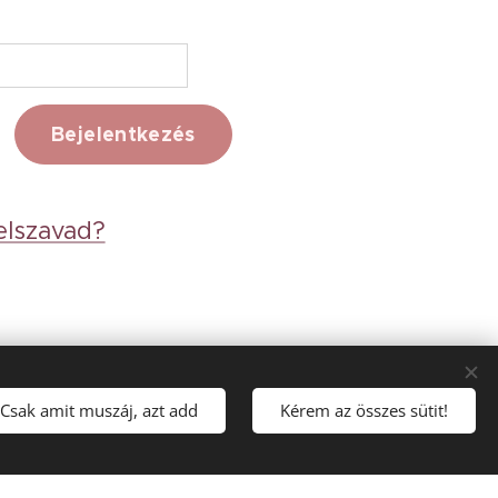
Bejelentkezés
jelszavad?
Csak amit muszáj, azt add
Kérem az összes sütit!